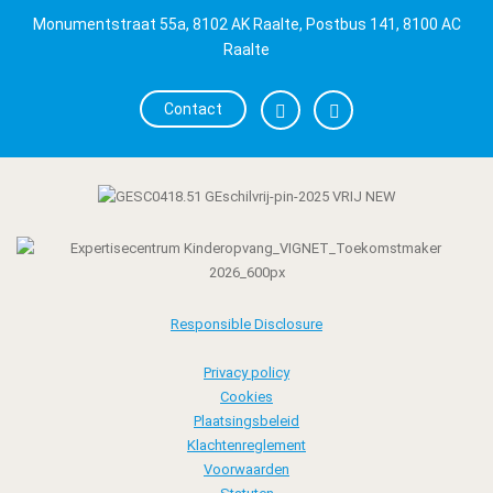
Monumentstraat 55a, 8102 AK Raalte, Postbus 141, 8100 AC
Raalte
Contact
Responsible Disclosure
Privacy policy
Cookies
Plaatsingsbeleid
Klachtenreglement
Voorwaarden