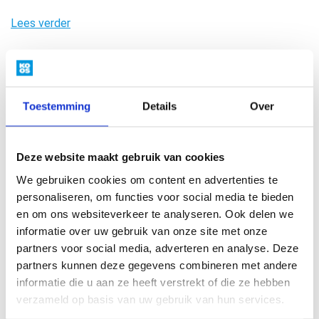
Lees verder
Locatie | Gastouderopvang
Anneke Alferink
Toestemming
Details
Over
Lees verder
Locatie | Gastouderopvang
Deze website maakt gebruik van cookies
Annemiek Markvoort
We gebruiken cookies om content en advertenties te
personaliseren, om functies voor social media te bieden
Lees verder
en om ons websiteverkeer te analyseren. Ook delen we
informatie over uw gebruik van onze site met onze
partners voor social media, adverteren en analyse. Deze
Locatie | Gastouderopvang
Annette Bosch
partners kunnen deze gegevens combineren met andere
informatie die u aan ze heeft verstrekt of die ze hebben
verzameld op basis van uw gebruik van hun services.
Lees verder