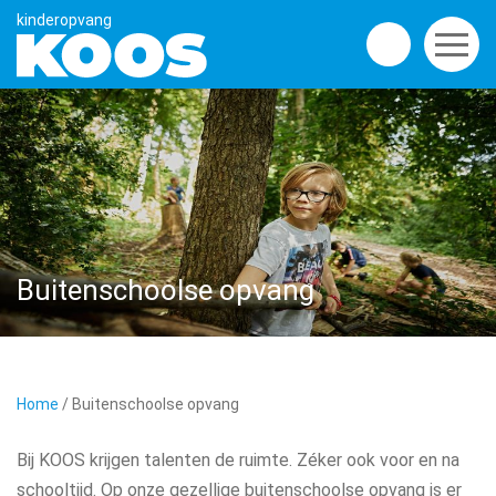
Buitenschoolse opvang
Home
/
Buitenschoolse opvang
Bij KOOS krijgen talenten de ruimte. Zéker ook voor en na
schooltijd. Op onze gezellige buitenschoolse opvang is er