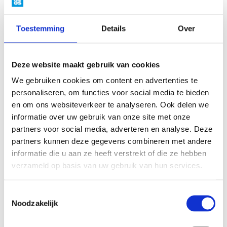
kinderopvang
Toestemming
Details
Over
Rekentool
Deze website maakt gebruik van cookies
We gebruiken cookies om content en advertenties te
personaliseren, om functies voor social media te bieden
en om ons websiteverkeer te analyseren. Ook delen we
Verlengde en flexibele opvang
informatie over uw gebruik van onze site met onze
partners voor social media, adverteren en analyse. Deze
Op meerdere locaties kun je kiezen voor een latere eindtijd,
partners kunnen deze gegevens combineren met andere
tot wel 19:00 uur. Dat is handig als je als ouder lange dagen
informatie die u aan ze heeft verstrekt of die ze hebben
maakt. We kunnen zelf zorgen voor een lekkere en gezonde
verzameld op basis van uw gebruik van hun services.
maaltijd.
Toestemmingsselectie
Een uitkomst voor ouders met onregelmatige werktijden:
Noodzakelijk
onze flexibele opvang. Hiermee houden we maximaal