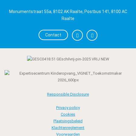
Monumentstraat 55a, 8102 AK Raalte, Postbus 141, 8100 AC
Raalte
Contact
Responsible Disclosure
Privacy policy
Cookies
Plaatsingsbeleid
Klachtenreglement
Voorwaarden