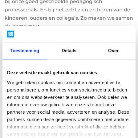
bij onze goed geschoolde pedagogisch
professionals. En bij het écht zien en horen van de
kinderen, ouders en collega’s. Zo maken we samen
de beste start.
Samen groeien
Toestemming
Details
Over
Oftewel: bij KOOS krijgt ieder kind ruimte om te
groeien, vrijheid om zichzelf te zijn én prikkels om
Deze website maakt gebruik van cookies
de wereld te verkennen. Onze pp’ers nemen ze
We gebruiken cookies om content en advertenties te
daarin mee, aan de hand of toekijkend van een
personaliseren, om functies voor social media te bieden
afstand. Samen zijn we in beweging, ontdekken
en om ons websiteverkeer te analyseren. Ook delen we
we spelenderwijs taal en cijfers en onderzoeken
informatie over uw gebruik van onze site met onze
we alles wat er op ons pad komt – binnen in onze
partners voor social media, adverteren en analyse. Deze
opvang en buiten in het groen.
partners kunnen deze gegevens combineren met andere
informatie die u aan ze heeft verstrekt of die ze hebben
verzameld op basis van uw gebruik van hun services.