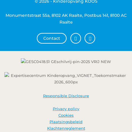
© 2026 - Kinderopvang KOOS
Monumentstraat 55a, 8102 AK Raalte, Postbus 141, 8100 AC
Raalte
Contact
Responsible Disclosure
Privacy policy
Cookies
Plaatsingsbeleid
Klachtenreglement