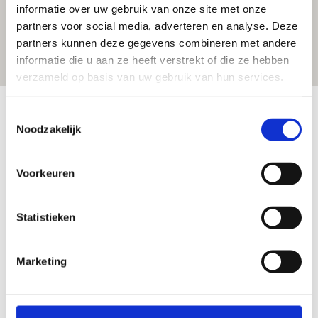
informatie over uw gebruik van onze site met onze
partners voor social media, adverteren en analyse. Deze
partners kunnen deze gegevens combineren met andere
informatie die u aan ze heeft verstrekt of die ze hebben
verzameld op basis van uw gebruik van hun services.
Toestemmingsselectie
Noodzakelijk
Adres
Gieteling 36
8103 EZ Raalte
Voorkeuren
06 51890833
bsoeibernest@kinderopvangkoos.nl
Statistieken
Openingstijden
Marketing
Maandag
14.30 - 18.00 uur
Dinsdag
14.30 - 18.00 uur
Woensdag
14.30 - 18.00 uur