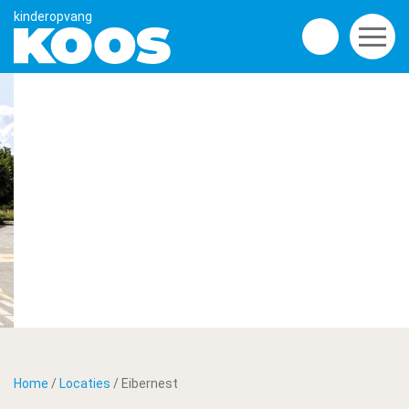
Buitenschoolse opvang
Eibernest
Home
/
Locaties
/
Eibernest