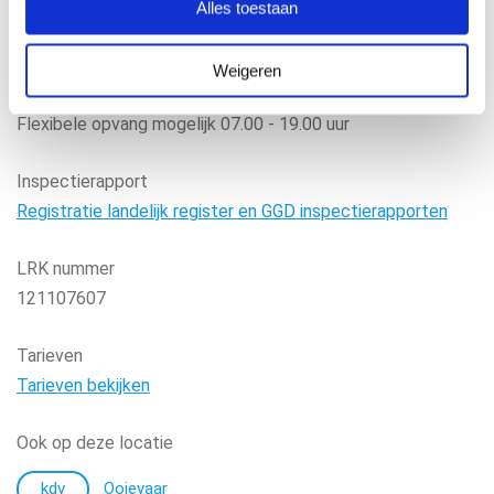
Donderdag
14.30 - 18.00 uur
Alles toestaan
Vrijdag
12.00/14.30 - 18.00 uur
Vakantieopvang maandag, dinsdag, donderdag en vrijdag
Weigeren
07.15 - 18.00 uur
Flexibele opvang mogelijk
07.00 - 19.00 uur
Inspectierapport
Registratie landelijk register en GGD inspectierapporten
LRK nummer
121107607
Tarieven
Tarieven bekijken
Ook op deze locatie
kdv
Ooievaar