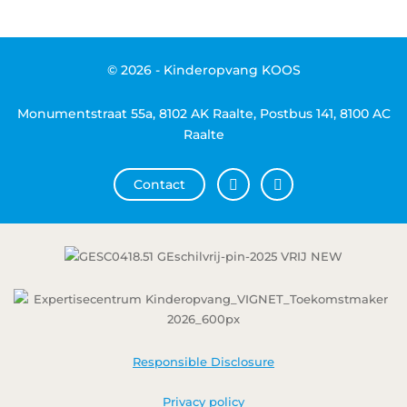
© 2026 - Kinderopvang KOOS
Monumentstraat 55a, 8102 AK Raalte, Postbus 141, 8100 AC
Raalte
Contact
Responsible Disclosure
Privacy policy