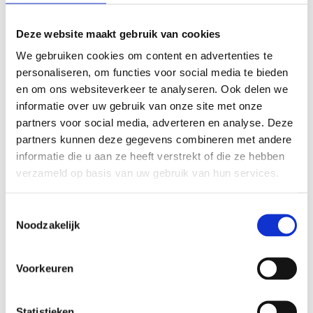
Adres
Deze website maakt gebruik van cookies
Westdorplaan
We gebruiken cookies om content en advertenties te
8101 BC Raalte
personaliseren, om functies voor social media te bieden
0572 360185
en om ons websiteverkeer te analyseren. Ook delen we
gob@kinderopvangkoos.nl
informatie over uw gebruik van onze site met onze
partners voor social media, adverteren en analyse. Deze
Inspectierapport
partners kunnen deze gegevens combineren met andere
Registratie landelijk register en GGD
informatie die u aan ze heeft verstrekt of die ze hebben
inspectierapporten
verzameld op basis van uw gebruik van hun services.
LRK nummer
Toestemmingsselectie
Noodzakelijk
907868216
Voorkeuren
Statistieken