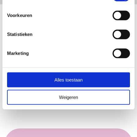
Voorkeuren
Adres
Molenstraat
Statistieken
8131 BK Wijhe
0572 360185
Marketing
gob@kinderopvangkoos.nl
Inspectierapport
Alles toestaan
Registratie landelijk register en GGD inspectierapporten
LRK nummer
Weigeren
264844105